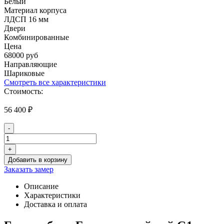
Белый
Материал корпуса
ЛДСП 16 мм
Двери
Комбинированные
Цена
68000 руб
Направляющие
Шариковые
Смотреть все характеристики
Стоимость:
56 400
₽
-
Количество
товара
+
Белая
Добавить в корзину
гардеробная
Заказать замер
комната
Белоснежный
Описание
рай
Характеристики
G1
Доставка и оплата
с
зеркалом