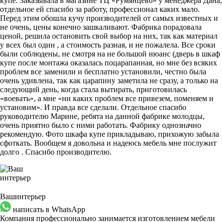
купе. Заказывала в магазине ТЦ «Румянцево» у менеджера Дана,
отдельное ей спасибо за работу, профессионал каких мало.
Перед этим обошла кучу производителей от самых известных и
не очень, цены конечно зашкаливают. Фабрика порадовала
ценой, решила остановить свой выбор на них, так как материал
у всех был один , а стоимость разная, и не пожалела. Все сроки
были соблюдены, не смотря на не большой нюанс (дверь в шкаф
купе после монтажа оказалась поцарапанная, но мне без всяких
проблем все заменили и бесплатно установили, честно была
очень удивлена, так как царапину заметила не сразу, а только на
следующий день, когда стала вытирать, приготовилась
«воевать», а мне «ни каких проблем все привезем, поменяем и
установим». И правда все сделали. Отдельное спасибо
руководителю Марине, ребята на данной фабрике молодцы,
очень приятно было с ними работать. Фабрику однозначно
рекомендую. Фото шкафа купе прикладываю, прихожую забыла
сфоткать. Вообщем я довольна и надеюсь мебель мне послужит
долго . Спасибо производителю.
Ваш
интерьер
написать в WhatsApp
Компания профессионально занимается изготовлением мебели