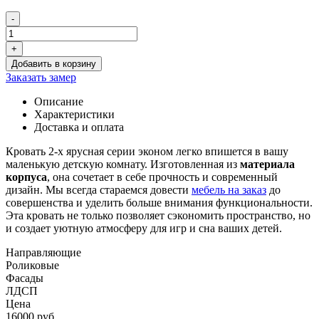
-
Количество
товара
+
Детская
Добавить в корзину
2-
Заказать замер
х
ярусная
Описание
кровать
Характеристики
DK1
Доставка и оплата
Кровать 2-х ярусная серии эконом легко впишется в вашу
маленькую детскую комнату. Изготовленная из
материала
корпуса
, она сочетает в себе прочность и современный
дизайн. Мы всегда стараемся довести
мебель на заказ
до
совершенства и уделить больше внимания функциональности.
Эта кровать не только позволяет сэкономить пространство, но
и создает уютную атмосферу для игр и сна ваших детей.
Направляющие
Роликовые
Фасады
ЛДСП
Цена
16000 руб