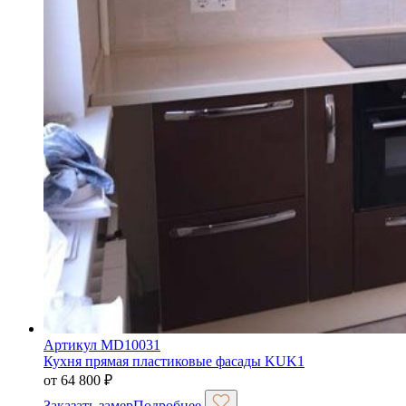
Артикул MD10031
Кухня прямая пластиковые фасады KUK1
от
64 800
₽
Заказать замер
Подробнее