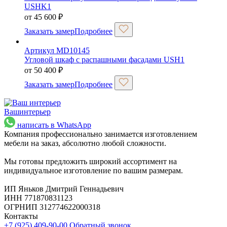
USHK1
от
45 600
₽
Заказать замер
Подробнее
Артикул MD10145
Угловой шкаф с распашными фасадами USH1
от
50 400
₽
Заказать замер
Подробнее
Ваш
интерьер
написать в WhatsApp
Компания профессионально занимается изготовлением
мебели на заказ, абсолютно любой сложности.
Мы готовы предложить широкий ассортимент на
индивидуальное изготовление по вашим размерам.
ИП Яньков Дмитрий Геннадьевич
ИНН 771870831123
ОГРНИП 312774622000318
Контакты
+7 (925) 409-90-00
Обратный звонок