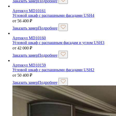
Заказать замер
Подробнее
Артикул MD10161
Угловой шкаф с распашными фасадами USH4
от
56 400
₽
Заказать замер
Подробнее
Артикул MD10160
Угловой шкаф с распашным фасадам и углом USH3
от
42 000
₽
Заказать замер
Подробнее
Артикул MD10159
Угловой шкаф с распашными фасадами USH2
от
50 400
₽
Заказать замер
Подробнее