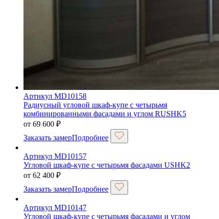
Артикул MD10158
Радиусный угловой шкаф-купе с четырьмя
комбинированными фасадами и углом RUSHK5
от
69 600
₽
Заказать замер
Подробнее
Артикул MD10157
Угловой шкаф-купе с четырьмя фасадами USHK2
от
62 400
₽
Заказать замер
Подробнее
Артикул MD10147
Угловой шкаф-купе с четырьмя фасадами и углом