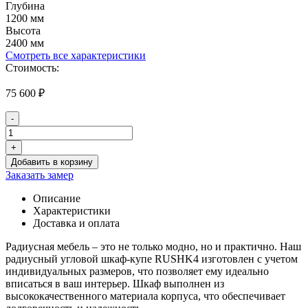
Глубина
1200 мм
Высота
2400 мм
Смотреть все характеристики
Стоимость:
75 600
₽
-
Количество
товара
+
Радиусный
Добавить в корзину
угловой
Заказать замер
шкаф-
купе
Описание
с
Характеристики
двумя
Доставка и оплата
комбинированными
фасадами
Радиусная мебель – это не только модно, но и практично. Наш
и
радиусный угловой шкаф-купе RUSHK4 изготовлен с учетом
углом
индивидуальных размеров, что позволяет ему идеально
RUSHK4
вписаться в ваш интерьер. Шкаф выполнен из
высококачественного материала корпуса, что обеспечивает