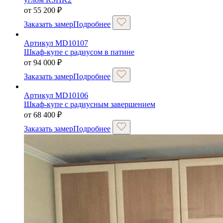
от
55 200
₽
Заказать замер
Подробнее
Артикул MD10107
Шкаф-купе с радиусом в патине
от
94 000
₽
Заказать замер
Подробнее
Артикул MD10106
Шкаф-купе с радиусным завершением
от
68 400
₽
Заказать замер
Подробнее