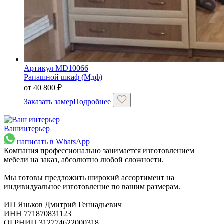
Артикул MD10066
Рапашной шкаф (Мдф)
от
40 800
₽
Заказать замер
Подробнее
Ваш
интерьер
написать в WhatsApp
Компания профессионально занимается изготовлением
мебели на заказ, абсолютно любой сложности.
Мы готовы предложить широкий ассортимент на
индивидуальное изготовление по вашим размерам.
ИП Яньков Дмитрий Геннадьевич
ИНН 771870831123
ОГРНИП 312774622000318