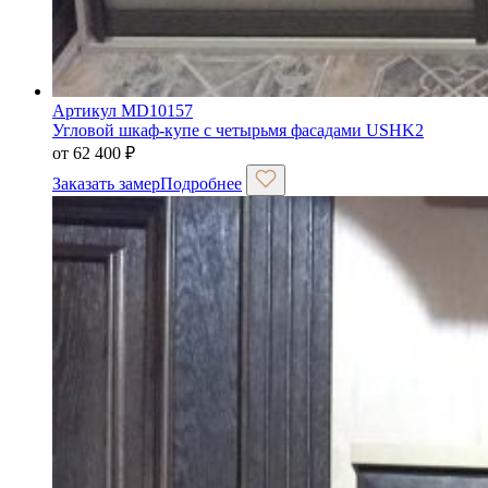
Артикул MD10157
Угловой шкаф-купе с четырьмя фасадами USHK2
от
62 400
₽
Заказать замер
Подробнее