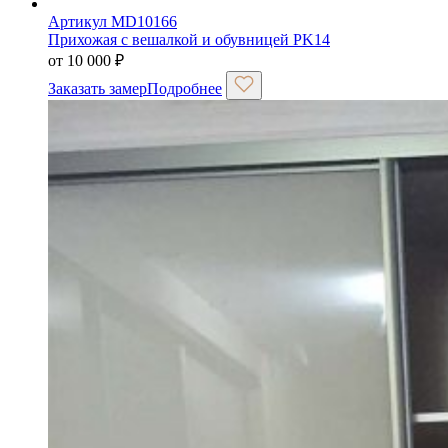
Артикул MD10166
Прихожая с вешалкой и обувницей PK14
от
10 000
₽
Заказать замер
Подробнее