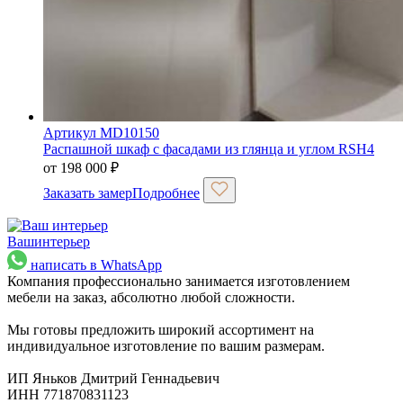
Артикул MD10150
Распашной шкаф с фасадами из глянца и углом RSH4
от
198 000
₽
Заказать замер
Подробнее
Ваш
интерьер
написать в WhatsApp
Компания профессионально занимается изготовлением
мебели на заказ, абсолютно любой сложности.
Мы готовы предложить широкий ассортимент на
индивидуальное изготовление по вашим размерам.
ИП Яньков Дмитрий Геннадьевич
ИНН 771870831123