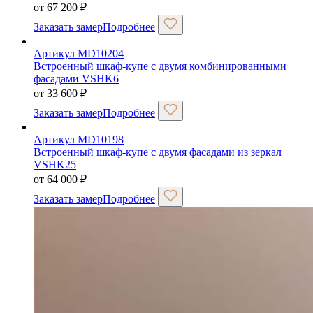
от
67 200
₽
Заказать замер
Подробнее
Артикул MD10204
Встроенный шкаф-купе с двумя комбинированными
фасадами VSHK6
от
33 600
₽
Заказать замер
Подробнее
Артикул MD10198
Встроенный шкаф-купе с двумя фасадами из зеркал
VSHK25
от
64 000
₽
Заказать замер
Подробнее