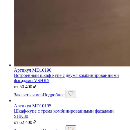
Артикул MD10196
Встроенный шкаф-купе с двумя комбинированными
фасадами VSHK5
от
50 400
₽
Заказать замер
Подробнее
Артикул MD10195
Шкаф-купе с тремя комбинированными фасадами
SHK30
от
62 400
₽