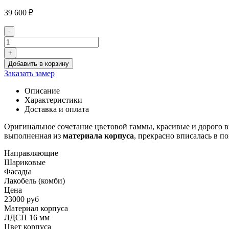
39 600
₽
-
Количество
товара
+
Прихожая
Добавить в корзину
Лакобель
Заказать замер
PK10
Описание
Характеристики
Доставка и оплата
Оригинальное сочетание цветовой гаммы, красивые и дорого 
выполненная из
материала корпуса
, прекрасно вписалась в п
Направляющие
Шариковые
Фасады
Лакобель (комби)
Цена
23000 руб
Материал корпуса
ЛДСП 16 мм
Цвет корпуса