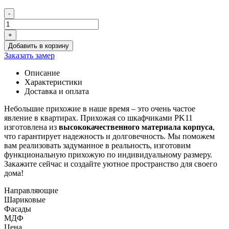
-
Количество
товара
+
Прихожая
Добавить в корзину
со
Заказать замер
шкафчиками
PK11
Описание
Характеристики
Доставка и оплата
Небольшие прихожие в наше время – это очень частое
явление в квартирах. Прихожая со шкафчиками PK11
изготовлена из
высококачественного материала корпуса
,
что гарантирует надежность и долговечность. Мы поможем
вам реализовать задуманное в реальность, изготовим
функциональную прихожую по индивидуальному размеру.
Закажите сейчас и создайте уютное пространство для своего
дома!
Направляющие
Шариковые
Фасады
МДФ
Цена