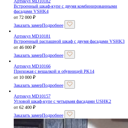
Артикул MD10182
Встроенный шкаф-купе с двумя комбинированными
фасадами VSHK4
от
72 000
₽
Заказать замер
Подробнее
Артикул MD10181
Встроенный распашной шкаф с двумя фасадами VSHK3
от
46 000
₽
Заказать замер
Подробнее
Артикул MD10166
Прихожая с вешалкой и обувницей PK14
от
10 000
₽
Заказать замер
Подробнее
Артикул MD10157
Угловой шкаф-купе с четырьмя фасадами USHK2
от
62 400
₽
Заказать замер
Подробнее