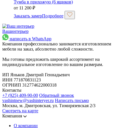
Тумба в прихожую (6 ящиков)
от
11 200
₽
Заказать замер
Подробнее
Ваш
интерьер
написать в WhatsApp
Компания профессионально занимается изготовлением
мебели на заказ, абсолютно любой сложности.
Мы готовы предложить широкий ассортимент на
индивидуальное изготовление по вашим размерам.
ИП Яньков Дмитрий Геннадьевич
ИНН 771870831123
ОГРНИП 312774622000318
Контакты
+7 (925) 409-90-00
Обратный звонок
vashintnew@vashinteryer.ru
Написать письмо
Москва, м. Дмитровская, ул. Тимирязевская 2/3
Смотреть на карте
Компания
О компании