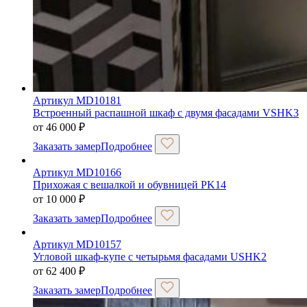
Артикул MD10181
Встроенный распашной шкаф с двумя фасадами VSHK3
от
46 000
₽
Заказать замер
Подробнее
Артикул MD10166
Прихожая с вешалкой и обувницей PK14
от
10 000
₽
Заказать замер
Подробнее
Артикул MD10157
Угловой шкаф-купе с четырьмя фасадами USHK2
от
62 400
₽
Заказать замер
Подробнее