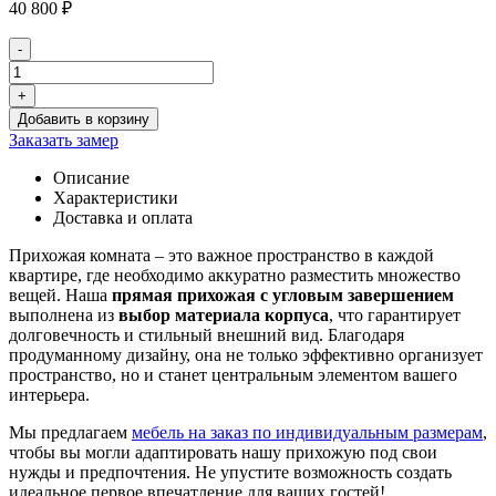
40 800
₽
-
Количество
товара
+
Прямая
Добавить в корзину
прихожая
Заказать замер
с
угловым
Описание
завершением
Характеристики
Доставка и оплата
Прихожая комната – это важное пространство в каждой
квартире, где необходимо аккуратно разместить множество
вещей. Наша
прямая прихожая с угловым завершением
выполнена из
выбор материала корпуса
, что гарантирует
долговечность и стильный внешний вид. Благодаря
продуманному дизайну, она не только эффективно организует
пространство, но и станет центральным элементом вашего
интерьера.
Мы предлагаем
мебель на заказ по индивидуальным размерам
,
чтобы вы могли адаптировать нашу прихожую под свои
нужды и предпочтения. Не упустите возможность создать
идеальное первое впечатление для ваших гостей!