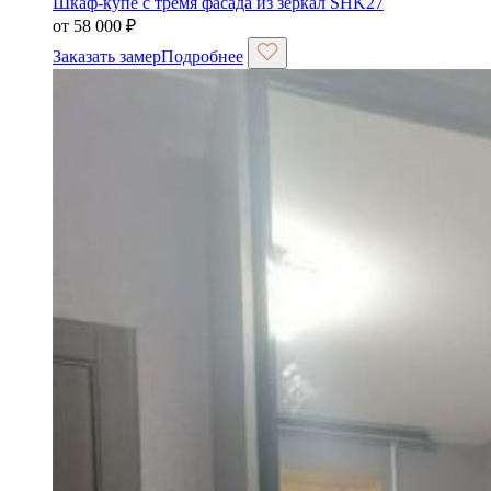
Шкаф-купе с тремя фасада из зеркал SHK27
от
58 000
₽
Заказать замер
Подробнее