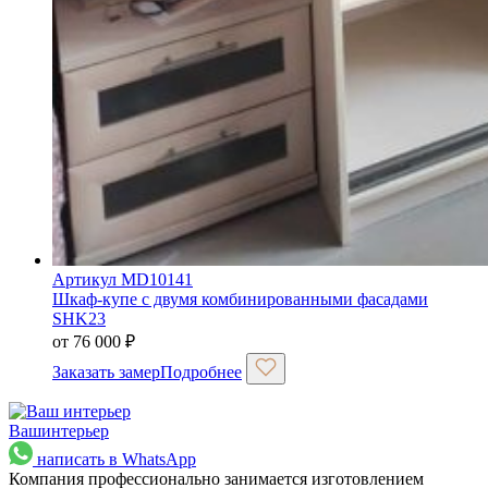
Артикул MD10141
Шкаф-купе с двумя комбинированными фасадами
SHK23
от
76 000
₽
Заказать замер
Подробнее
Ваш
интерьер
написать в WhatsApp
Компания профессионально занимается изготовлением