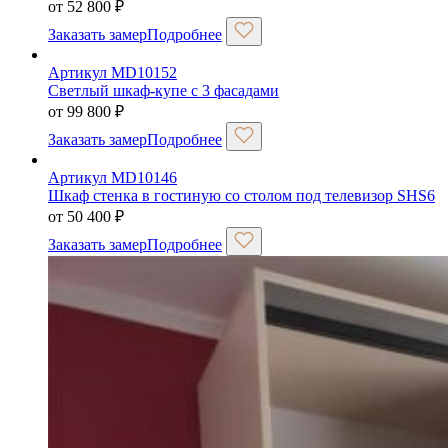
от
52 800
₽
Заказать замер
Подробнее
Артикул MD10152
Светлый шкаф-купе с 3 фасадами
от
99 800
₽
Заказать замер
Подробнее
Артикул MD10146
Шкаф стенка в гостиную со столом под телевизор SHS6
от
50 400
₽
Заказать замер
Подробнее