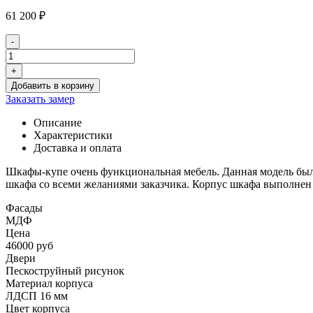
61 200
₽
-
Количество
товара
+
Шкаф-
Добавить в корзину
купе
Заказать замер
с
тремя
Описание
фасада
Характеристики
из
Доставка и оплата
зеркал
SHK22
Шкафы-купе очень функциональная мебель. Данная модель был
шкафа со всеми желаниями заказчика. Корпус шкафа выполнен 
Фасады
МДФ
Цена
46000 руб
Двери
Пескоструйный рисунок
Материал корпуса
ЛДСП 16 мм
Цвет корпуса